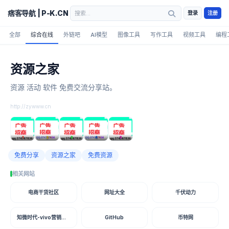
痞客导航 | P-K.CN
登录
注册
全部
综合在线
外链吧
AI模型
图像工具
写作工具
视频工具
编程
资源之家
资源 活动 软件 免费交流分享站。
http://zywww.cn
1
2
3
4
5
免费分享
资源之家
免费资源
相关网站
电商干货社区
网址大全
千伏动力
知微时代-vivo营销平台开户
GitHub
币特网