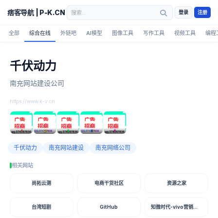
痞客导航 | P-K.CN
登录
注册
全部
综合在线
外链吧
AI模型
图像工具
写作工具
视频工具
编程
千伏动力
南充网站建设公司
https://www.k-v.cn
1
2
3
4
5
千伏动力
南充网站建设
南充网络公司
相关网站
尚拓云测
电商干货社区
资源之家
台湾短剧
GitHub
知微时代-vivo营销平台开户