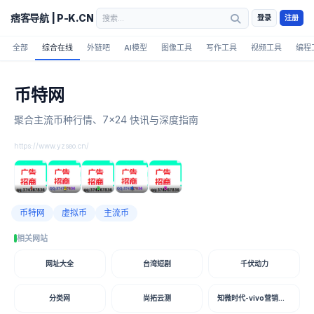
痞客导航 | P-K.CN
登录
注册
全部
综合在线
外链吧
AI模型
图像工具
写作工具
视频工具
编程
币特网
聚合主流币种行情、7×24 快讯与深度指南
https://www.yzseo.cn/
1
2
3
4
5
币特网
虚拟币
主流币
相关网站
网址大全
台湾短剧
千伏动力
分类网
尚拓云测
知微时代-vivo营销平台开户